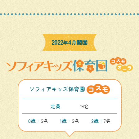
2022
4
開園
年
月
ソフィアキッズ保育園
定員
19名
0歳：
6名
1歳：
6名
2歳：
7名