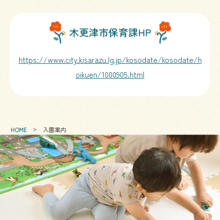
木更津市保育課HP
https://www.city.kisarazu.lg.jp/kosodate/kosodate/h
oikuen/1000905.html
HOME
入園案内